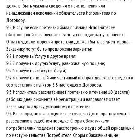
должны быть указаны сведения о неисполнении или
ненадлежащем исполнении обязательств Исполнителя по
Договору.
9.2. В случае если претензия была признана Исполнителем
обоснованной, выявленные недостатки подлежат устранению.
Отказ в удовлетворении претензии должен быть аргументирован.
Заказчику могут быть предложены варианты:
9.2.1. получить Услугу в другое время;
9.2.2. получить другую Услугу, равнозначную по цене;
9.2.3. получить скидку на Услуги;
9.2.4. получить полный или частичный возврат денежных средств в
соответствии с пунктом 6.5 настоящего Договора.
9.3. Исполнитель рассматривает претензию в течение 10 (десяти)
рабочих дней с момента её регистрации и направляет ответ
Заказчику по адресу, указанному в претензии.
9.4. Все споры, возникающие из настоящего Договора, подлежат
разрешению в судебном порядке. Споры с Заказчиками-
КОНТАКТЫ
потребителями подлежат рассмотрению в суде общей юрисдикции
по месту жительства Потребителя. Споры с Заказчиками, не
+7 (917) 511-23-28