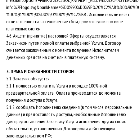
merchantOptions=MIRPAY%2CSBOL_PAYMENT_ALLOWED%2CMASTERC
info%2Flogo.svg&bankName=%D0%90%D0%9E%20%C2%AB%D0%90%
%D0%91%D0%90%D0%9D%D0%9A%C2%BB
.
Исполнитель не несет
ответственности за технические сбои, произошедшие по вине
платежных систем.
4.6. Акцепт (принятие) настоящей Оферты осуществляется
Заказчиком путем полной оплаты выбранной Услуги. Договор
считается заключенным с момента получения Исполнителем
денежных средств на счет или в платежную систему.
5. ПРАВА И ОБЯЗАННОСТИ СТОРОН
5.1. Заказчик обязуется:
5.1.1. полностью оплатить Услуги в порядке 100%-ной
предварительной оплаты. Оплата производится до момента
получения доступа к Услуге.
5.1.2. сообщать Исполнителю сведения (в том числе, персональные
данные) и предоставлять доступы, необходимые Исполнителю
для предоставления Заказчику Услуг и исполнения других своих
обязательств, установленных Договором и действующим
законодательством РФ;