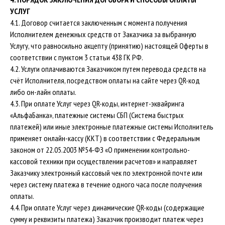
УСЛУГ
4.1. Договор считается заключенным с момента получения
Исполнителем денежных средств от Заказчика за выбранную
Услугу, что равносильно акцепту (принятию) настоящей Оферты в
соответствии с пунктом 3 статьи 438 ГК РФ.
4.2. Услуги оплачиваются Заказчиком путем перевода средств на
счёт Исполнителя, посредством оплаты на сайте через QR-код
либо он-лайн оплаты.
4.3. При оплате Услуг через QR-коды, интернет-эквайринга
«АльфаБанка», платежные системы СБП (Система быстрых
платежей) или иные электронные платежные системы Исполнитель
применяет онлайн-кассу (ККТ) в соответствии с Федеральным
законом от 22.05.2003 №54-ФЗ «О применении контрольно-
кассовой техники при осуществлении расчетов» и направляет
Заказчику электронный кассовый чек по электронной почте или
через систему платежа в течение одного часа после получения
оплаты.
4.4. При оплате Услуг через динамические QR-коды (содержащие
сумму и реквизиты платежа) Заказчик производит платеж через