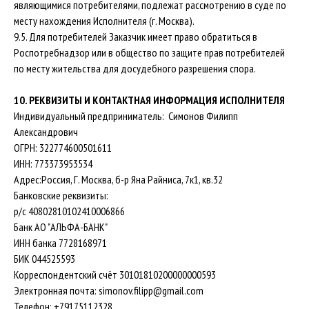
являющимися потребителями, подлежат рассмотрению в суде по
3-я ул. Ямского поля 2к25, Москва
месту нахождения Исполнителя (г. Москва).
9.5. Для потребителей Заказчик имеет право обратиться в
simonov.filipp@gmail.com
Роспотребнадзор или в общество по защите прав потребителей
Telegram
по месту жительства для досудебного разрешения спора.
Оферта
10. РЕКВИЗИТЫ И КОНТАКТНАЯ ИНФОРМАЦИЯ ИСПОЛНИТЕЛЯ
Индивидуальный предприниматель: Симонов Филипп
Александрович
ОГРН: 322774600501611
ИНН: 773373953534
Адрес:Россия, Г. Москва, б-р Яна Райниса, 7к1, кв.32
Банковские реквизиты:
р/с 40802810102410006866
Банк АО "АЛЬФА-БАНК"
ИНН банка 7728168971
БИК 044525593
Корреспондентский счёт 30101810200000000593
Электронная почта: simonov.filipp@gmail.com
Телефон: +79175112328