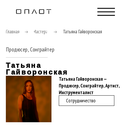
Главная
Мастера
Татьяна Гайворонская
Продюсер, Сонграйтер
Татьяна
Гайворонская
Татьяна Гайворонская
—
Продюсер, Сонграйтер, Артист,
Инструменталист
Сотрудничество
Музыкальный продюсер, инструменталист(скрипка, фортепиано), вокальный
продюсер, сонграйтер , резидент Таврида.Арт.
Сотрудничество с проектами и артистами: Uma2rmann, Манижа, Группа
Скриптонит, Mika Vino, Ирина Горбачева, T-Check, Zillla, шоу Голос-8,